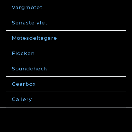
Hoppa
Vargmötet
till
innehåll
Senaste ylet
Mötesdeltagare
Flocken
Soundcheck
Gearbox
Gallery