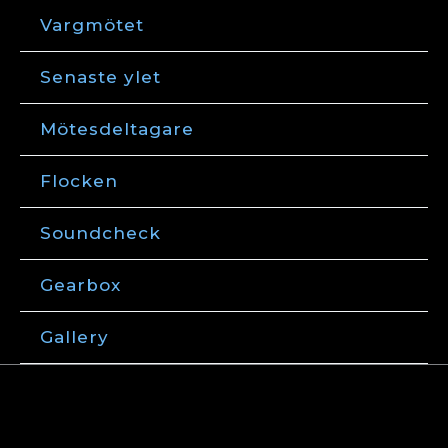
Hoppa
Vargmötet
till
innehåll
Senaste ylet
Mötesdeltagare
Flocken
Soundcheck
Gearbox
Gallery